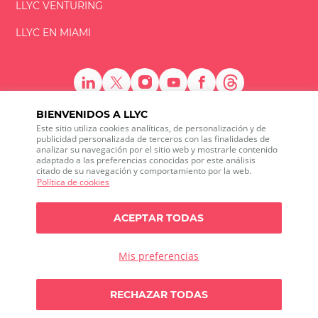
LLYC VENTURING
LLYC EN MIAMI
BIENVENIDOS A LLYC
Este sitio utiliza cookies analíticas, de personalización y de
LLYC © 2026 Todos los derechos reservados
publicidad personalizada de terceros con las finalidades de
analizar su navegación por el sitio web y mostrarle contenido
adaptado a las preferencias conocidas por este análisis
ES
EN
PT
BR
citado de su navegación y comportamiento por la web.
600 Brickell Avenue, Suite 2125 Miami, Florida 33131
Política de cookies
+1 786 5901000
Canal ético
ACEPTAR TODAS
Política de privacidad
Política de cookies
Configuración de cookies
Política de privacidad sobre Social media listening
Mis preferencias
Política de seguridad de la información
Any doubts?
RECHAZAR TODAS
Let`s talk