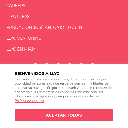
CAREERS
LLYC IDEAS
FUNDACIÓN
JOSÉ ANTONIO
LLORENTE
LLYC VENTURING
LLYC EN MIAMI
BIENVENIDOS A LLYC
Este sitio utiliza cookies analíticas, de personalización y de
LLYC © 2026 Todos los derechos reservados
publicidad personalizada de terceros con las finalidades de
analizar su navegación por el sitio web y mostrarle contenido
adaptado a las preferencias conocidas por este análisis
ES
EN
BR
citado de su navegación y comportamiento por la web.
600 Brickell Avenue, Suite 2125 Miami, Florida 33131
Política de cookies
+1 786 5901000
Canal ético
ACEPTAR TODAS
Política de privacidad
Política de cookies
Configuración de cookies