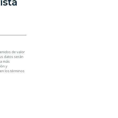
ista
tenidos de valor
Sus datos serán
la más
ión y
 en los términos