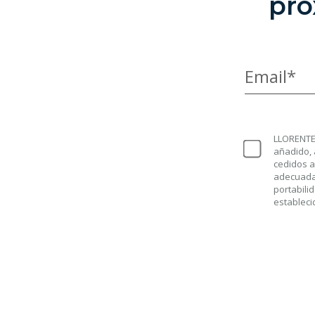
pró
Email*
LLORENTE 
añadido, 
cedidos a
adecuada)
portabili
estableci