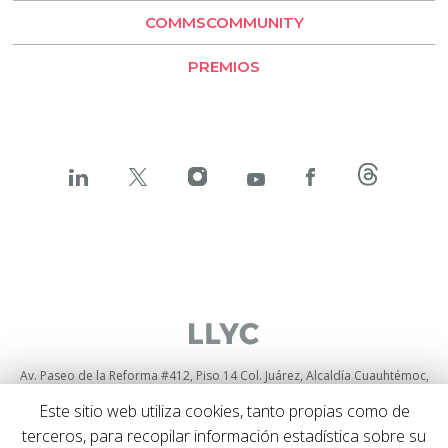
COMMSCOMMUNITY
BESO by LLYC
PREMIOS
Av. Paseo de la Reforma #412, Piso 14 Col. Juárez, Alcaldía Cuauhtémoc,
C.P. 06600, Ciudad de México
+52 55525 71084
Este sitio web utiliza cookies, tanto propias como de
Política de privacidad
y
cookies
terceros, para recopilar información estadística sobre su
Política de privacidad sobre Social media listening