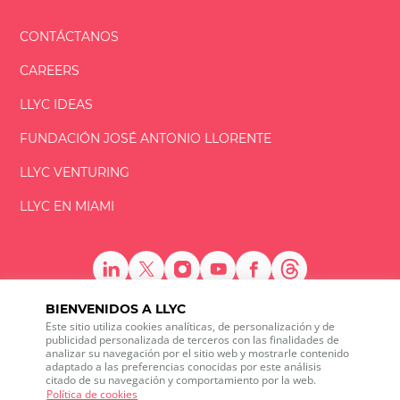
CONTÁCTANOS
CAREERS
LLYC IDEAS
FUNDACIÓN
JOSÉ ANTONIO
LLORENTE
LLYC VENTURING
LLYC EN MIAMI
BIENVENIDOS A LLYC
Este sitio utiliza cookies analíticas, de personalización y de
LLYC © 2026 Todos los derechos reservados
publicidad personalizada de terceros con las finalidades de
analizar su navegación por el sitio web y mostrarle contenido
adaptado a las preferencias conocidas por este análisis
ES
EN
PT
BR
citado de su navegación y comportamiento por la web.
600 Brickell Avenue, Suite 2125 Miami, Florida 33131
Política de cookies
+1 786 5901000