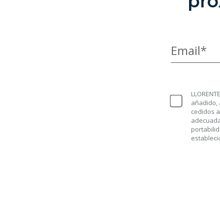
pró
Email*
LLORENTE 
añadido, 
cedidos a
adecuada)
portabili
estableci