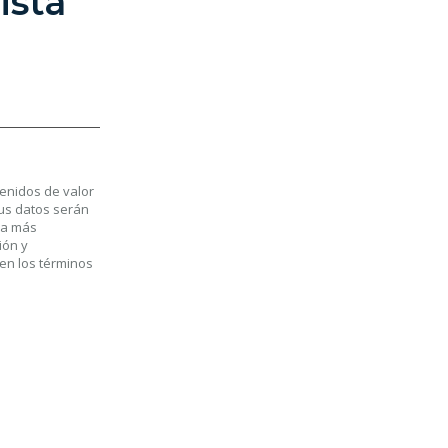
ista
tenidos de valor
Sus datos serán
la más
ión y
 en los términos