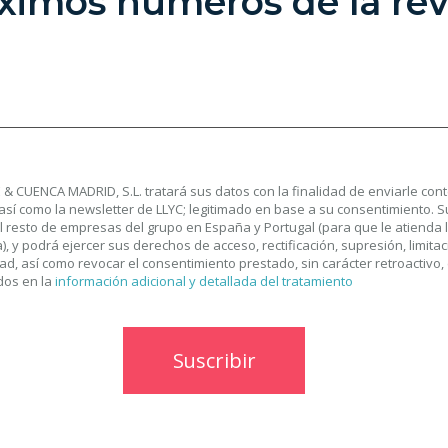
ximos números de la rev
& CUENCA MADRID, S.L. tratará sus datos con la finalidad de enviarle con
así como la newsletter de LLYC; legitimado en base a su consentimiento. 
l resto de empresas del grupo en España y Portugal (para que le atienda 
, y podrá ejercer sus derechos de acceso, rectificación, supresión, limitac
dad, así como revocar el consentimiento prestado, sin carácter retroactivo,
dos en la
información adicional y detallada del tratamiento