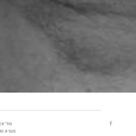
ce “no
as a sus