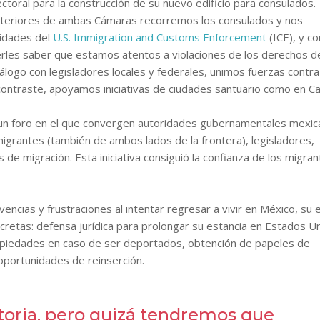
ectoral para la construcción de su nuevo edificio para consulados.
xteriores de ambas Cámaras recorremos los consulados y nos
ridades del
U.S. Immigration and Customs Enforcement
(ICE), y co
cerles saber que estamos atentos a violaciones de los derechos d
logo con legisladores locales y federales, unimos fuerzas contra
contraste, apoyamos iniciativas de ciudades santuario como en Cal
n un foro en el que convergen autoridades gubernamentales mexi
igrantes (también de ambos lados de la frontera), legisladores,
de migración. Esta iniciativa consiguió la confianza de los migra
ncias y frustraciones al intentar regresar a vivir en México, su 
cretas: defensa jurídica para prolongar su estancia en Estados U
propiedades en caso de ser deportados, obtención de papeles de
oportunidades de reinserción.
istoria, pero quizá tendremos que