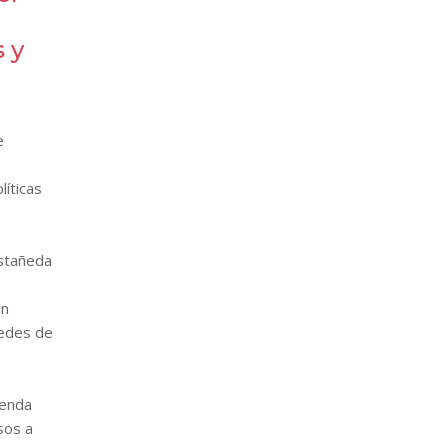
 y
e
íticas
astañeda
an
redes de
ienda
sos a