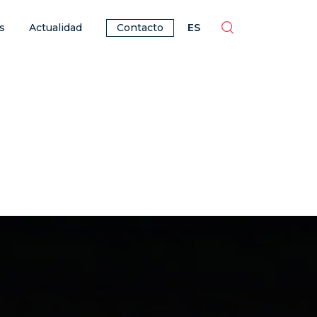
ES
EN
BR
PT
s
Actualidad
Contacto
ES