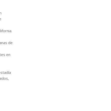
n
e
ifornia.
canas de
ntes en
estadía
nidos,