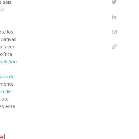
e seis
el
te los
ciativas
a favor
lítica
d Action
aría de
almente
ión de
riste
ues este
el