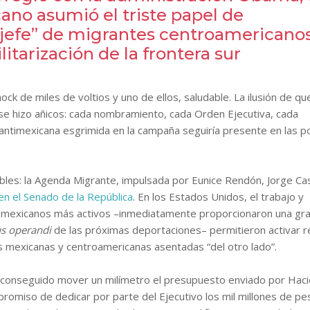
no asumió el triste papel de
 jefe” de migrantes centroamericanos
litarización de la frontera sur
ck de miles de voltios y uno de ellos, saludable. La ilusión de qu
se hizo añicos: cada nombramiento, cada Orden Ejecutiva, cada
mexicana esgrimida en la campaña seguiría presente en las pol
otables: la Agenda Migrante, impulsada por Eunice Rendón, Jorge C
n el Senado de la República
. En los Estados Unidos, el trabajo y
s mexicanos más activos –inmediatamente proporcionaron una gr
s operandi
de las próximas deportaciones– permitieron activar 
 mexicanas y centroamericanas asentadas “del otro lado”.
 conseguido mover un milímetro el presupuesto enviado por Hac
promiso de dedicar por parte del Ejecutivo los mil millones de pe