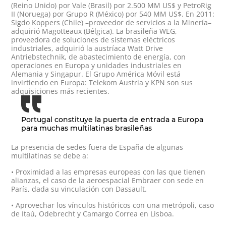
(Reino Unido) por Vale (Brasil) por 2.500 MM US$ y PetroRig
II (Noruega) por Grupo R (México) por 540 MM US$. En 2011:
Sigdo Koppers (Chile) –proveedor de servicios a la Minería–
adquirió Magotteaux (Bélgica). La brasileña WEG,
proveedora de soluciones de sistemas eléctricos
industriales, adquirió la austríaca Watt Drive
Antriebstechnik, de abastecimiento de energía, con
operaciones en Europa y unidades industriales en
Alemania y Singapur. El Grupo América Móvil está
invirtiendo en Europa: Telekom Austria y KPN son sus
adquisiciones más recientes.
Portugal constituye la puerta de entrada a Europa
para muchas multilatinas brasileñas
La presencia de sedes fuera de España de algunas
multilatinas se debe a:
• Proximidad a las empresas europeas con las que tienen
alianzas, el caso de la aeroespacial Embraer con sede en
París, dada su vinculación con Dassault.
• Aprovechar los vínculos históricos con una metrópoli, caso
de Itaú, Odebrecht y Camargo Correa en Lisboa.