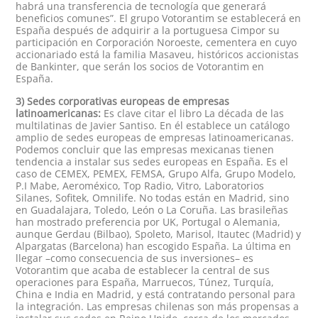
habrá una transferencia de tecnología que generará
beneficios comunes”. El grupo Votorantim se establecerá en
España después de adquirir a la portuguesa Cimpor su
participación en Corporación Noroeste, cementera en cuyo
accionariado está la familia Masaveu, históricos accionistas
de Bankinter, que serán los socios de Votorantim en
España.
3) Sedes corporativas europeas de empresas
latinoamericanas:
Es clave citar el libro La década de las
multilatinas de Javier Santiso. En él establece un catálogo
amplio de sedes europeas de empresas latinoamericanas.
Podemos concluir que las empresas mexicanas tienen
tendencia a instalar sus sedes europeas en España. Es el
caso de CEMEX, PEMEX, FEMSA, Grupo Alfa, Grupo Modelo,
P.I Mabe, Aeroméxico, Top Radio, Vitro, Laboratorios
Silanes, Sofitek, Omnilife. No todas están en Madrid, sino
en Guadalajara, Toledo, León o La Coruña. Las brasileñas
han mostrado preferencia por UK, Portugal o Alemania,
aunque Gerdau (Bilbao), Spoleto, Marisol, Itautec (Madrid) y
Alpargatas (Barcelona) han escogido España. La última en
llegar –como consecuencia de sus inversiones– es
Votorantim que acaba de establecer la central de sus
operaciones para España, Marruecos, Túnez, Turquía,
China e India en Madrid, y está contratando personal para
la integración. Las empresas chilenas son más propensas a