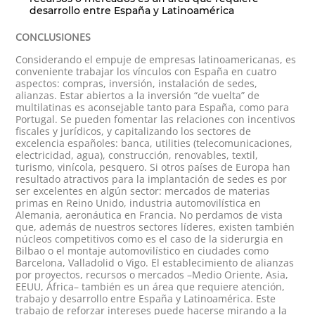
desarrollo entre España y Latinoamérica
CONCLUSIONES
Considerando el empuje de empresas latinoamericanas, es
conveniente trabajar los vínculos con España en cuatro
aspectos: compras, inversión, instalación de sedes,
alianzas. Estar abiertos a la inversión “de vuelta” de
multilatinas es aconsejable tanto para España, como para
Portugal. Se pueden fomentar las relaciones con incentivos
fiscales y jurídicos, y capitalizando los sectores de
excelencia españoles: banca, utilities (telecomunicaciones,
electricidad, agua), construcción, renovables, textil,
turismo, vinícola, pesquero. Si otros países de Europa han
resultado atractivos para la implantación de sedes es por
ser excelentes en algún sector: mercados de materias
primas en Reino Unido, industria automovilística en
Alemania, aeronáutica en Francia. No perdamos de vista
que, además de nuestros sectores líderes, existen también
núcleos competitivos como es el caso de la siderurgia en
Bilbao o el montaje automovilístico en ciudades como
Barcelona, Valladolid o Vigo. El establecimiento de alianzas
por proyectos, recursos o mercados –Medio Oriente, Asia,
EEUU, África– también es un área que requiere atención,
trabajo y desarrollo entre España y Latinoamérica. Este
trabajo de reforzar intereses puede hacerse mirando a la