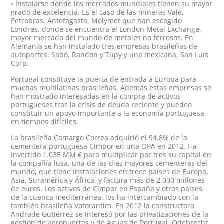
• Instalarse donde los mercados mundiales tienen su mayor
grado de excelencia. Es el caso de las mineras Vale,
Petrobras, Antofagasta, Molymet que han escogido
Londres, donde se encuentra el London Metal Exchange,
mayor mercado del mundo de metales no ferrosos. En
Alemania se han instalado tres empresas brasileñas de
autopartes: Sabó, Randon y Tupy y una mexicana, San Luis
Corp.
Portugal constituye la puerta de entrada a Europa para
muchas multilatinas brasileñas. Además estas empresas se
han mostrado interesadas en la compra de activos
portugueses tras la crisis de deuda reciente y pueden
constituir un apoyo importante a la economía portuguesa
en tiempos difíciles.
La brasileña Camargo Correa adquirió el 94,8% de la
cementera portuguesa Cimpor en una OPA en 2012. Ha
invertido 1.035 MM € para multiplicar por tres su capital en
la compañía lusa, una de las diez mayores cementeras del
mundo, que tiene instalaciones en trece países de Europa,
Asia, Suramérica y África, y factura más de 2.000 millones
de euros. Los activos de Cimpor en España y otros países
de la cuenca mediterránea, los ha intercambiado con la
también brasileña Votorantim. En 2012 la constructora
Andrade Gutiérrez se interesó por las privatizaciones de la
gestión de aeropuertos y de Aguas de Portugal. Odebrecht