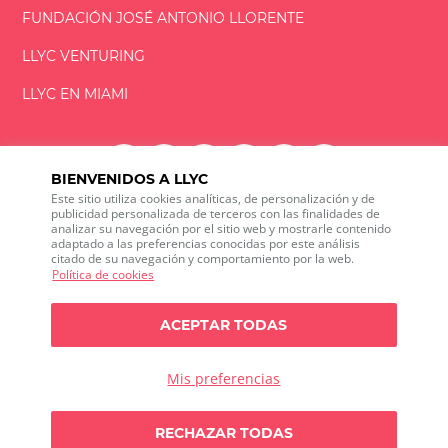
FUNDACIÓN
JOSÉ ANTONIO
LLORENTE
LLYC VENTURING
LLYC EN MIAMI
BIENVENIDOS A LLYC
Este sitio utiliza cookies analíticas, de personalización y de
LLYC © 2026 Todos los derechos reservados
publicidad personalizada de terceros con las finalidades de
analizar su navegación por el sitio web y mostrarle contenido
adaptado a las preferencias conocidas por este análisis
ES
EN
PT
BR
citado de su navegación y comportamiento por la web.
600 Brickell Avenue, Suite 2125 Miami, Florida 33131
Política de cookies
+1 786 5901000
Canal ético
ACEPTAR TODAS
Política de privacidad
Política de cookies
Configuración de cookies
Política de privacidad sobre Social media listening
Mis preferencias
Política de seguridad de la información
Any doubts?
RECHAZAR TODAS
Let`s talk