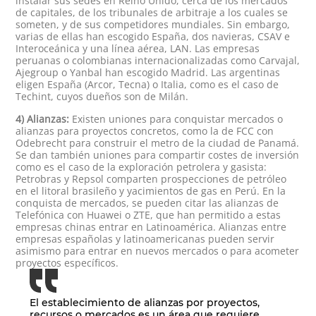
instalar sus sedes en Reino Unido, cerca de los mercados
de capitales, de los tribunales de arbitraje a los cuales se
someten, y de sus competidores mundiales. Sin embargo,
varias de ellas han escogido España, dos navieras, CSAV e
Interoceánica y una línea aérea, LAN. Las empresas
peruanas o colombianas internacionalizadas como Carvajal,
Ajegroup o Yanbal han escogido Madrid. Las argentinas
eligen España (Arcor, Tecna) o Italia, como es el caso de
Techint, cuyos dueños son de Milán.
4) Alianzas:
Existen uniones para conquistar mercados o
alianzas para proyectos concretos, como la de FCC con
Odebrecht para construir el metro de la ciudad de Panamá.
Se dan también uniones para compartir costes de inversión
como es el caso de la exploración petrolera y gasista:
Petrobras y Repsol comparten prospecciones de petróleo
en el litoral brasileño y yacimientos de gas en Perú. En la
conquista de mercados, se pueden citar las alianzas de
Telefónica con Huawei o ZTE, que han permitido a estas
empresas chinas entrar en Latinoamérica. Alianzas entre
empresas españolas y latinoamericanas pueden servir
asimismo para entrar en nuevos mercados o para acometer
proyectos específicos.
El establecimiento de alianzas por proyectos,
recursos o mercados es un área que requiere