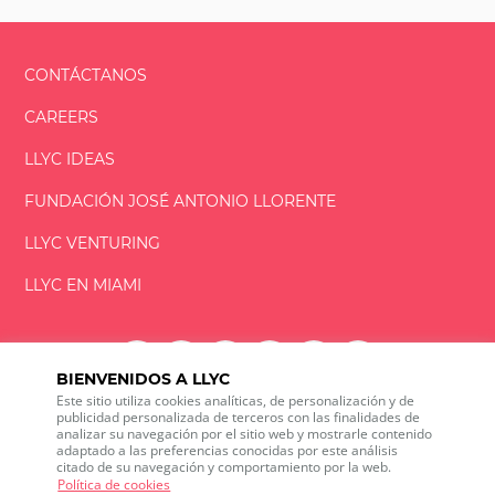
CONTÁCTANOS
CAREERS
LLYC IDEAS
FUNDACIÓN
JOSÉ ANTONIO
LLORENTE
LLYC VENTURING
LLYC EN MIAMI
BIENVENIDOS A LLYC
Este sitio utiliza cookies analíticas, de personalización y de
LLYC © 2026 Todos los derechos reservados
publicidad personalizada de terceros con las finalidades de
analizar su navegación por el sitio web y mostrarle contenido
adaptado a las preferencias conocidas por este análisis
ES
EN
PT
BR
citado de su navegación y comportamiento por la web.
600 Brickell Avenue, Suite 2125 Miami, Florida 33131
Política de cookies
+1 786 5901000