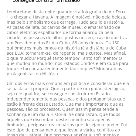
consegue construir um Estado
Lembrei-me desta noite quando vi a fotografia do Air Force
1 a chegar a Havana. A imagem é notável, não pela beleza,
mas pelo simbolismo que carrega. Tudo aquilo é História.
As casas de lata, os carros de museu, o emaranhado de
cabos elétricos espalhados de forma anárquica pela
cidade, as pessoas de olhos postos no céu, o avião que traz
um Presidente dos EUA a Cuba, 88 anos depois. Os 150
quilómetros mais longos da história (é a distância de Cuba
aos EUA) tornaram-se, de repente, mais curtos. Mas afinal,
o que mudou? Porquê tanto tempo? Tanto sofrimento? O
que mudou no mundo, nos Estados Unidos e em Cuba para
tudo se tornar aparentemente tão simples? Mudaram os
protagonistas da História.
Um dos erros mais comuns em política é considerar que ela
se basta a si própria. Que a partir de um guião ideológico,
seja ele qual for, se consegue construir um Estado,
independentemente das pessoas e dos protagonistas que
estão à frente desse Estado. Que mais importante que as
pessoas, são os processos. Quem assim pensa tende a
sonhar que um dia a História lhe dará razão. Que todos
aqueles que discordam deste caminho são apenas
limitados, perigosos reacionários que desejam o poder. Foi
este tipo de pensamento que levou a vários conflitos ao
longo da História. Que provocou angústia, sofrimento e