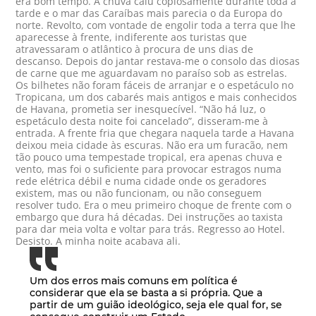
era bom tempo. A chuva caiu copiosamente durante toda a
tarde e o mar das Caraíbas mais parecia o da Europa do
norte. Revolto, com vontade de engolir toda a terra que lhe
aparecesse à frente, indiferente aos turistas que
atravessaram o atlântico à procura de uns dias de
descanso. Depois do jantar restava-me o consolo das diosas
de carne que me aguardavam no paraíso sob as estrelas.
Os bilhetes não foram fáceis de arranjar e o espetáculo no
Tropicana, um dos cabarés mais antigos e mais conhecidos
de Havana, prometia ser inesquecível. “Não há luz, o
espetáculo desta noite foi cancelado”, disseram-me à
entrada. A frente fria que chegara naquela tarde a Havana
deixou meia cidade às escuras. Não era um furacão, nem
tão pouco uma tempestade tropical, era apenas chuva e
vento, mas foi o suficiente para provocar estragos numa
rede elétrica débil e numa cidade onde os geradores
existem, mas ou não funcionam, ou não conseguem
resolver tudo. Era o meu primeiro choque de frente com o
embargo que dura há décadas. Dei instruções ao taxista
para dar meia volta e voltar para trás. Regresso ao Hotel.
Desisto. A minha noite acabava ali.
Um dos erros mais comuns em política é
considerar que ela se basta a si própria. Que a
partir de um guião ideológico, seja ele qual for, se