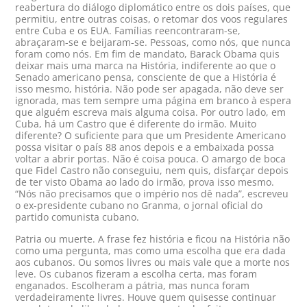
reabertura do diálogo diplomático entre os dois países, que
permitiu, entre outras coisas, o retomar dos voos regulares
entre Cuba e os EUA. Famílias reencontraram-se,
abraçaram-se e beijaram-se. Pessoas, como nós, que nunca
foram como nós. Em fim de mandato, Barack Obama quis
deixar mais uma marca na História, indiferente ao que o
Senado americano pensa, consciente de que a História é
isso mesmo, história. Não pode ser apagada, não deve ser
ignorada, mas tem sempre uma página em branco à espera
que alguém escreva mais alguma coisa. Por outro lado, em
Cuba, há um Castro que é diferente do irmão. Muito
diferente? O suficiente para que um Presidente Americano
possa visitar o país 88 anos depois e a embaixada possa
voltar a abrir portas. Não é coisa pouca. O amargo de boca
que Fidel Castro não conseguiu, nem quis, disfarçar depois
de ter visto Obama ao lado do irmão, prova isso mesmo.
“Nós não precisamos que o império nos dê nada”, escreveu
o ex-presidente cubano no Granma, o jornal oficial do
partido comunista cubano.
Patria ou muerte. A frase fez história e ficou na História não
como uma pergunta, mas como uma escolha que era dada
aos cubanos. Ou somos livres ou mais vale que a morte nos
leve. Os cubanos fizeram a escolha certa, mas foram
enganados. Escolheram a pátria, mas nunca foram
verdadeiramente livres. Houve quem quisesse continuar