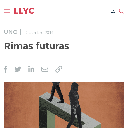
ES
EN
BR
PT
ES
UNO
Diciembre 2016
Rimas futuras