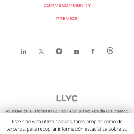
COMMSCOMMUNITY
BESO by LLYC
PREMIOS
Av. Paseo de la Reforma #412, Piso 14 Col. Juárez, Alcaldía Cuauhtémoc,
C.P. 06600, Ciudad de México
+52 55525 71084
Este sitio web utiliza cookies, tanto propias como de
Política de privacidad
y
cookies
terceros, para recopilar información estadística sobre su
Política de privacidad sobre Social media listening