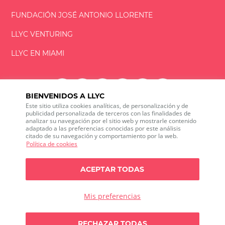
FUNDACIÓN
JOSÉ ANTONIO
LLORENTE
LLYC VENTURING
LLYC EN MIAMI
BIENVENIDOS A LLYC
Este sitio utiliza cookies analíticas, de personalización y de
LLYC © 2026 Todos los derechos reservados
publicidad personalizada de terceros con las finalidades de
analizar su navegación por el sitio web y mostrarle contenido
adaptado a las preferencias conocidas por este análisis
ES
EN
BR
citado de su navegación y comportamiento por la web.
600 Brickell Avenue, Suite 2125 Miami, Florida 33131
Política de cookies
+1 786 5901000
Canal ético
ACEPTAR TODAS
Política de privacidad
Política de cookies
Configuración de cookies
Política de privacidad sobre Social media listening
Mis preferencias
Política de seguridad de la información
Any doubts?
RECHAZAR TODAS