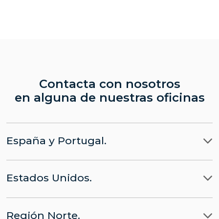
Contacta con nosotros
en alguna de nuestras oficinas
España y Portugal.
Madrid
Estados Unidos.
Barcelona
LLYC Madrid
Miami
Lisboa
CHINA parte de LLYC
Región Norte.
Nueva York