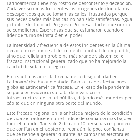
Latinoamérica tiene hoy rostro de descontento y decepción.
Cada vez son más frecuentes las imágenes de ciudadanos
desesperados que se toman las calles, frustrados porque
sus necesidades más básicas no han sido satisfechas. Agua
potable. Electricidad. Progreso. Promesas todas que nunca
se cumplieron. Esperanzas que se esfumaron cuando el
líder de turno se instaló en el poder.
La intensidad y frecuencia de estos incidentes en la última
década no responde al descontento puntual de un pueblo,
sino que refleja un problema más grande y sistémico: el
fracaso institucional generalizado que no ha mejorado la
calidad de vida en la región.
En los últimos años, la brecha de la desigual- dad en
Latinoamérica ha aumentado. Bajo la luz de afectaciones
globales Latinoamérica fracasa. En el caso de la pandemia,
se puso en evidencia su falta de inversión en
infraestructura de salud pública, dejando más muertes per
cápita que en ninguna otra parte del mundo.
Este fracaso regional en la anhelada mejora de la condición
de vida se traduce en un el índice de confianza más bajo en
todo el mundo. Tan solo 2 de cada 10 personas responden
que confían en el Gobierno. Peor aún, la poca confianza
que se tiende a generar durante las campañas electorales,
cargadas de esperanza, cambio y promesas, rápidamente