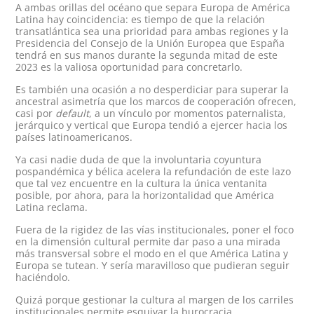
A ambas orillas del océano que separa Europa de América
Latina hay coincidencia: es tiempo de que la relación
transatlántica sea una prioridad para ambas regiones y la
Presidencia del Consejo de la Unión Europea que España
tendrá en sus manos durante la segunda mitad de este
2023 es la valiosa oportunidad para concretarlo.
Es también una ocasión a no desperdiciar para superar la
ancestral asimetría que los marcos de cooperación ofrecen,
casi por
default
, a un vínculo por momentos paternalista,
jerárquico y vertical que Europa tendió a ejercer hacia los
países latinoamericanos.
Ya casi nadie duda de que la involuntaria coyuntura
pospandémica y bélica acelera la refundación de este lazo
que tal vez encuentre en la cultura la única ventanita
posible, por ahora, para la horizontalidad que América
Latina reclama.
Fuera de la rigidez de las vías institucionales, poner el foco
en la dimensión cultural permite dar paso a una mirada
más transversal sobre el modo en el que América Latina y
Europa se tutean. Y sería maravilloso que pudieran seguir
haciéndolo.
Quizá porque gestionar la cultura al margen de los carriles
institucionales permite esquivar la burocracia.