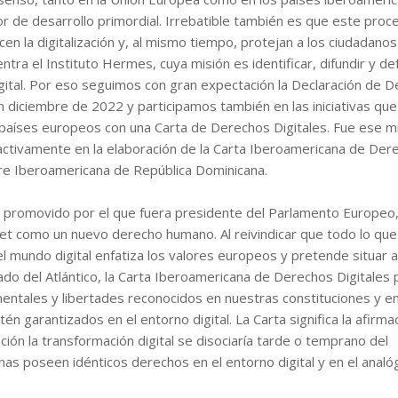
or de desarrollo primordial. Irrebatible también es que este proc
 la digitalización y, al mismo tiempo, protejan a los ciudadanos
ntra el Instituto Hermes, cuya misión es identificar, difundir y d
gital. Por eso seguimos con gran expectación la Declaración de 
 diciembre de 2022 y participamos también en las iniciativas que
s países europeos con una Carta de Derechos Digitales. Fue ese 
 activamente en la elaboración de la Carta Iberoamericana de Der
re Iberoamericana de República Dominicana.
u promovido por el que fuera presidente del Parlamento Europeo
rnet como un nuevo derecho humano. Al reivindicar que todo lo que
el mundo digital enfatiza los valores europeos y pretende situar a
lado del Atlántico, la Carta Iberoamericana de Derechos Digitales 
entales y libertades reconocidos en nuestras constituciones y en
garantizados en el entorno digital. La Carta significa la afirmac
ción la transformación digital se disociaría tarde o temprano del
nas poseen idénticos derechos en el entorno digital y en el analóg