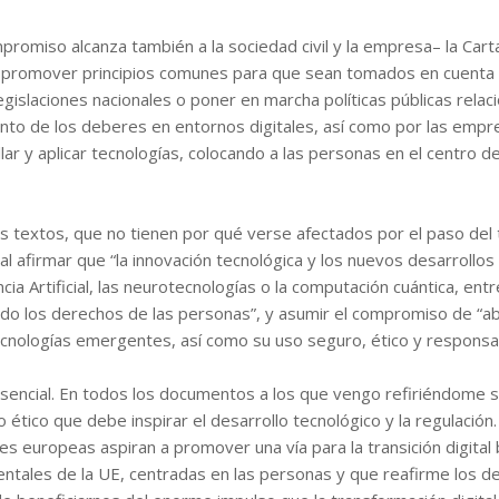
romiso alcanza también a la sociedad civil y la empresa– la Cart
o promover principios comunes para que sean tomados en cuenta 
islaciones nacionales o poner en marcha políticas públicas relac
ento de los deberes en entornos digitales, así como por las empre
llar y aplicar tecnologías, colocando a las personas en el centro de
 los textos, que no tienen por qué verse afectados por el paso del
l afirmar que “la innovación tecnológica y los nuevos desarrollos
ncia Artificial, las neurotecnologías o la computación cuántica, entr
o los derechos de las personas”, y asumir el compromiso de “a
ecnologías emergentes, así como su uso seguro, ético y responsa
esencial. En todos los documentos a los que vengo refiriéndome 
o ético que debe inspirar
el desarrollo tecnológico y la regulación.
nes europeas aspiran a promover una vía para la transición digital
ntales de la UE, centradas en las personas y que reafirme los d