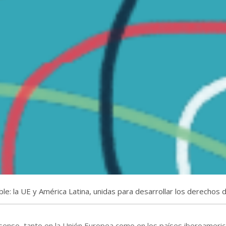
le: la UE y América Latina, unidas para desarrollar los derechos d
senso, tanto en la Unión Europea como en los países iberoameri