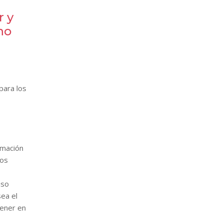
r y
no
para los
rmación
sos
iso
sea el
tener en