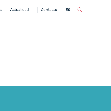
ES
EN
BR
PT
s
Actualidad
Contacto
ES