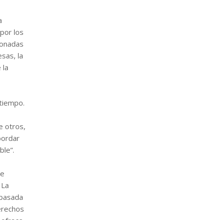
a
por los
ionadas
sas, la
 la
 tiempo.
e otros,
bordar
ble”.
se
 La
 basada
erechos