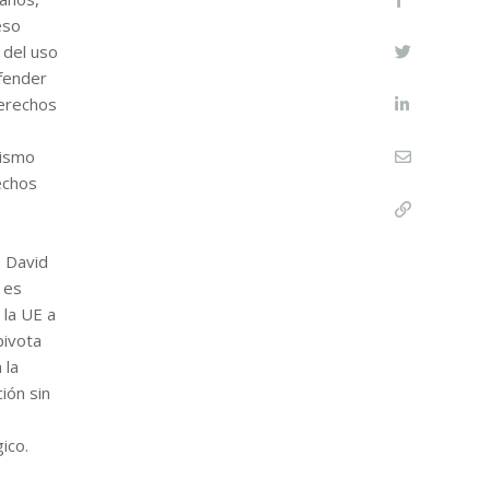
eso
 del uso
efender
Derechos
mismo
echos
, David
 es
 la UE a
pivota
 la
ión sin
ico.