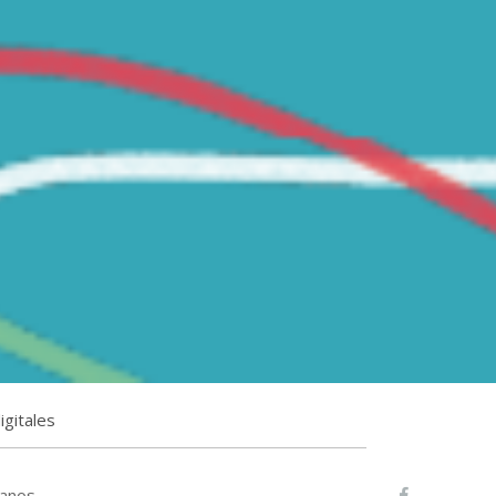
igitales
canos,